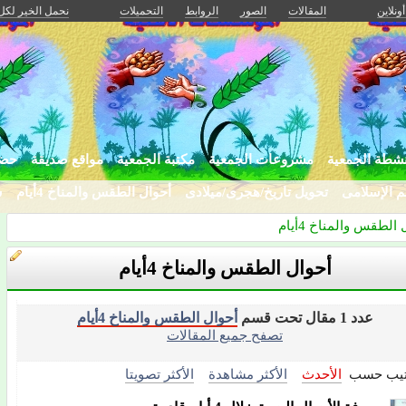
أونلاين
المقالات
الصور
الروابط
التحميلات
نحمل الخير لكل
نشطة الجمعية
مشروعات الجمعية
مكتبة الجمعية
مواقع صديقة
حضا
لم الإسلامى
تحويل تاريخ/هجرى/ميلادى
أحوال الطقس والمناخ 4أيام
ش
الطقس والمناخ 4أيام
أحوال الطقس والمناخ 4أيام
عدد 1 مقال تحت قسم
أحوال الطقس والمناخ 4أيام
تصفح جميع المقالات
تيب حسب
الأحدث
الأكثر مشاهدة
الأكثر تصويتا