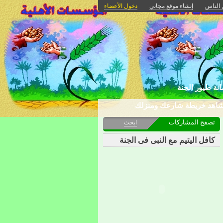
 الناس
إنشاء موقع مجاني
دخول الأعضاء
نة طيور الجنة
اهد خريطة شارعك ومنزلك
تصفح المشاركات
ابحث
كافل اليتيم مع النبى فى الجنة