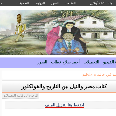
بوابات كنانة أونلاين
المقالات
الصور
الروابط
التحميلات
من
 الفيديو
التحميلات
أحمد صلاح خطاب
الصور
ي عالـfolk artsـم
كتاب مصر والنيل بين التاريخ والفولكلور
الرجوع إلى قائمة التحميلات
اضغط هنا لتنزيل الملف