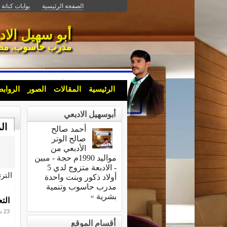
الصفحة الرئيسية
بوابات كنانة أ
أبو سهيل الاد
مدرب حاسوب. مصمم . 
الرئيسية
المقالات
الصور
الرواب
أبوسهيل الادبعي
ال
أحمد صالح
صالح الوتر
الأدبعي من
مواليد 1990م حجة - مبين
- الادبعة متزوج لدي 5
التر
أولاد ذكور وبنت واحدة
مدرب حاسوب وتنمية
بشرية
»
الت
23 ديسمبر 2022
أقسام الموقع