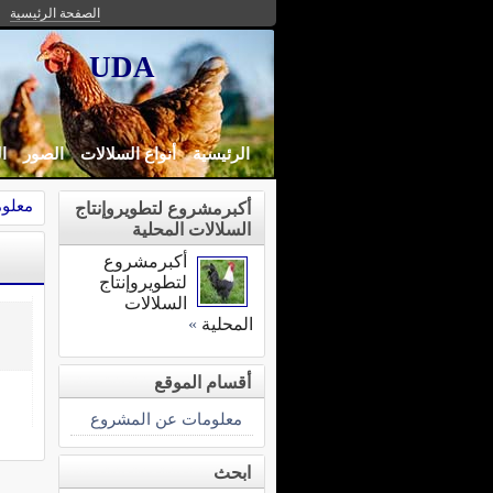
الصفحة الرئيسية
UDA
الرئيسية
أنواع السلالات
الصور
ا
معلو
أكبرمشروع لتطويروإنتاج
السلالات المحلية
أكبرمشروع
لتطويروإنتاج
السلالات
المحلية
»
أقسام الموقع
معلومات عن المشروع
ابحث