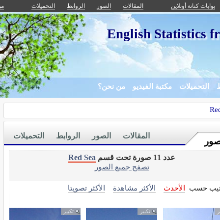
بوابات كنانة أونلاين
المقالات
الصور
الروابط
التحميلات
من
English Statistic
ط
التحميلات
مكتبة الفيديو
من نحن؟
Re
المقالات
الصور
الروابط
التحميلات
صور
عدد 11 صورة تحت قسم
Red Sea
تصفح جميع الصور
تيب حسب
الأحدث
الأكثر مشاهدة
الأكثر تصويتا
ر
تكبير
تكبير