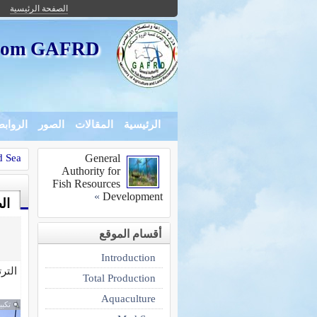
الصفحة الرئيسية
s from GAFRD
الرئيسية
المقالات
الصور
الرواب
d Sea
General
Authority for
Fish Resources
»
Development
ال
أقسام الموقع
Introduction
التر
Total Production
Aquaculture
تكبي