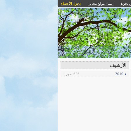
 نحن؟
إنشاء موقع مجاني
دخول الأعضاء
الأرشيف
◂ 2010
626 صورة