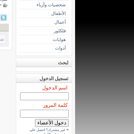
شخصيات وأزياء
ج
الأطفال
أعمال
فلكلور
شا
هوايات
أدوات
ابحث
تسجيل الدخول
اسم الدخول
كلمة المرور
»
غير مشترك؟ احصل على