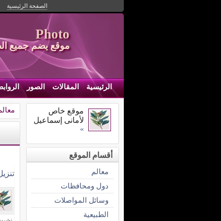
الصفحة الرئيسية
Photo
موقع يضم جميع ال
الرئيسية
المقالات
الصور
الرواب
معالم
موقع خاص
لأمانى إسماعيل
»
أقسام الموقع
معالم
تنزي
دول ومحافظات
وسائل المواصلات
الطبيعية
نشرت فى 1 يناي