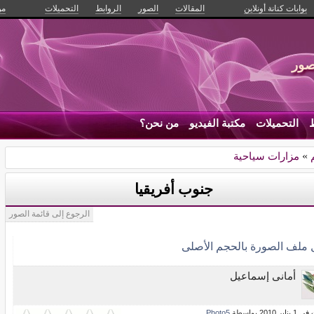
بوابات كنانة أونلاين
المقالات
الصور
الروابط
التحميلات
من
صور
ط
التحميلات
مكتبة الفيديو
من نحن؟
»
مزارات سياحية
جنوب أفريقيا
الرجوع إلى قائمة الصور
ل ملف الصورة بالحجم الأصلى
أمانى إسماعيل
ر 2010 بواسطة
Photo5