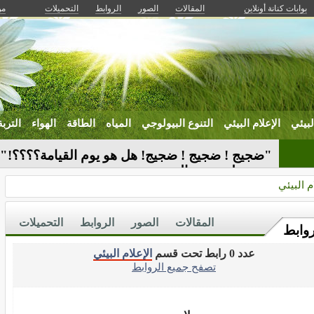
بوابات كنانة أونلاين
المقالات
الصور
الروابط
التحميلات
من
لبيئي
الإعلام البيئي
التنوع البيولوجي
المياه
الطاقة
الهواء
التربة
"ضجيج ! ضجيج ! ضجيج! هل هو يوم القيامة؟؟؟؟!" ص
بحث علمي عن الضجيج ندى أمين-
م البيئي
المقالات
الصور
الروابط
التحميلات
روابط
عدد 0 رابط تحت قسم
الإعلام البيئي
تصفح جميع الروابط