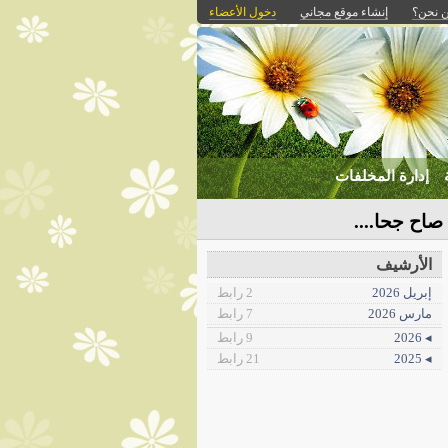
 نحن؟
إنشاء موقع مجاني
دخول الأعضاء
إدارة المخلفات
اح جحا....
الأرشيف
إبريل 2026
2 رابط
مارس 2026
7 رابط
◂ 2026
9 رابط
◂ 2025
21 رابط