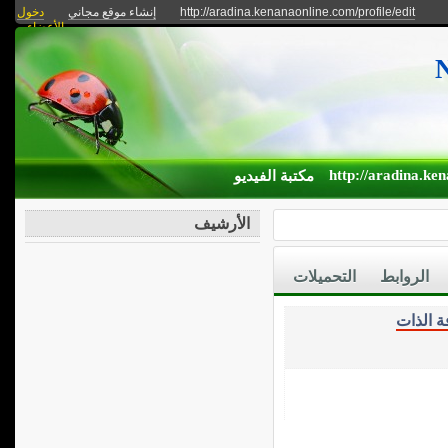
دخول
إنشاء موقع مجاني
http://aradina.kenanaonline.com/profile/edit
الأعضاء
http://aradina.ken
مكتبة الفيديو
الأرشيف
الروابط
التحميلات
 الذات