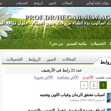
بوابات كنانة أونلاين
المقالات
الصور
الروابط
التحميلات
من
PROF.DR/HEGAB NEW A
 اساليب بدء انشاء مزرعتك بدون اخطاء - حلول لكافة المش
ط
التحميلات
مكتبة الفيديو
من نحن؟
المقالات
الصور
الروابط
التحميلات
روابط
عدد 23 رابط فى الأرشيف
تيب حسب
الأحدث
الأكثر مشاهدة
الأكثر تصويتا
»
2
1
اسباب تشقق الرمان وغياب اللون وتجنبه
1 سبتمبر 2016
/
1552 مشاهدة
اصناف جديدة للمشمش تتحمل التصدير والتصنيع