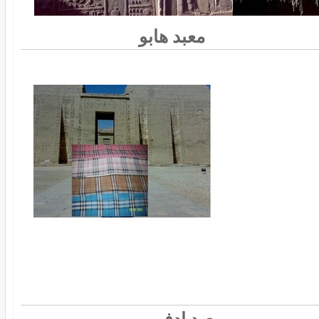
معبد هابو