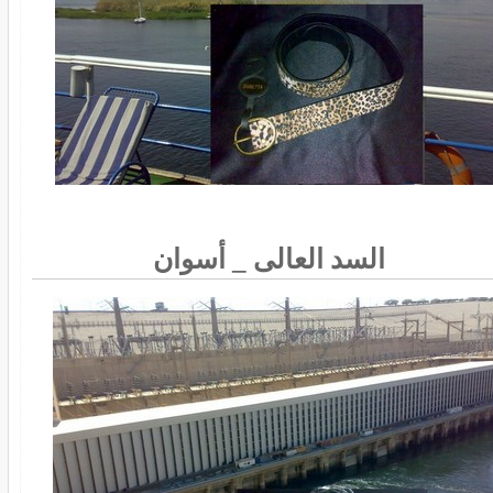
السد العالى _ أسوان