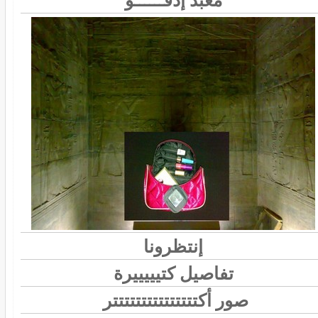
معبد إدفــــــو
إنتظرونا
تفاصيل كتيييييرة
صور أكتتتتتتتتتتتتتتتر