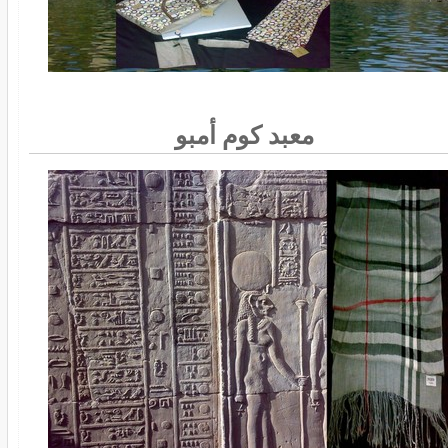
معبد كوم أمبو