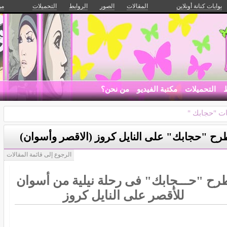
بوابات كنانة أونلاين
المقالات
الصور
الروابط
التحميلات
من
ط
التحميلات
مكتبة الفيديو
من نحن؟
ت "حجابك "
رح "حجابك" على النايل كروز (الاقصر وأسوان)
الرجوع إلى قائمة المقالات
رح "حـــجابك" فى رحلة نيلية من أسوان
للأقصر على النايل كروز