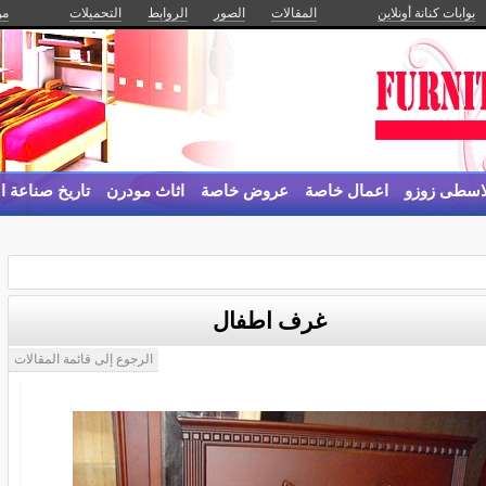
بوابات كنانة أونلاين
المقالات
الصور
الروابط
التحميلات
من
لاسطى زوزو
اعمال خاصة
عروض خاصة
اثاث مودرن
تاريخ صناعة ال
ل خاصة
غرف اطفال
الرجوع إلى قائمة المقالات