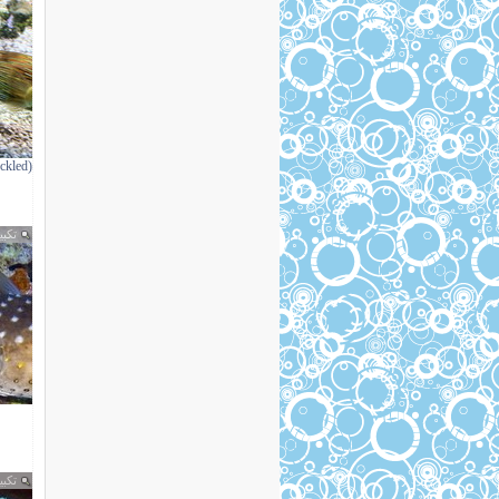
eckled
تكبي
تكبي