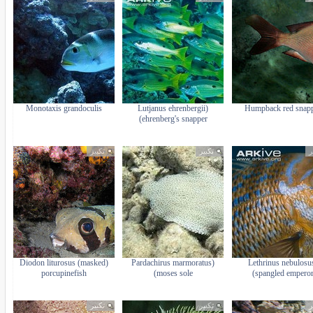
Monotaxis grandoculis
(Lutjanus ehrenbergii
Humpback red snap
(ehrenberg's snapper
ر
تكبير
تكبير
(Diodon liturosus (masked
(Pardachirus marmoratus
(Lethrinus nebulosu
porcupinefish
(moses sole
(spangled empero
ر
تكبير
تكبير