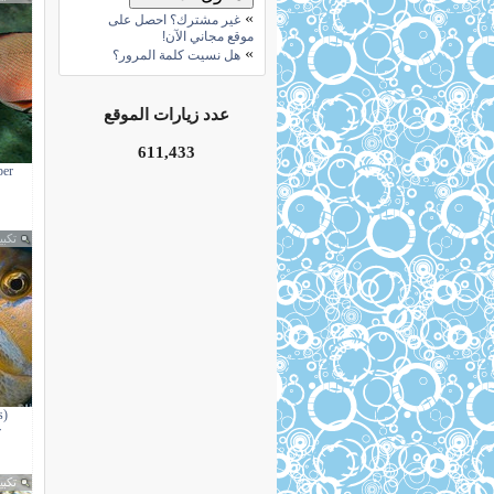
»
غير مشترك؟ احصل على
موقع مجاني الآن!
»
هل نسيت كلمة المرور؟
عدد زيارات الموقع
611,433
per
تكبي
s
r
تكبي