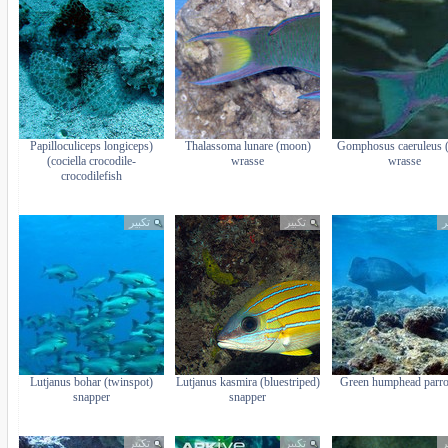
(Papilloculiceps longiceps
(Thalassoma lunare (moon
(Gomphosus caeruleus (
(cociella crocodile-
wrasse
wrasse
crocodilefish
ر
تكبير
تكبير
(Lutjanus bohar (twinspot
(Lutjanus kasmira (bluestriped
Green humphead parro
snapper
snapper
ر
تكبير
تكبير