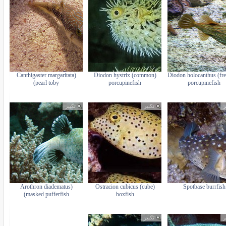
(Canthigaster margaritata
(Diodon hystrix (common
(Diodon holocanthus (fr
(pearl toby
porcupinefish
porcupinefish
ر
تكبير
تكبير
(Arothron diadematus
(Ostracion cubicus (cube
Spotbase burrfish
(masked pufferfish
boxfish
ر
تكبير