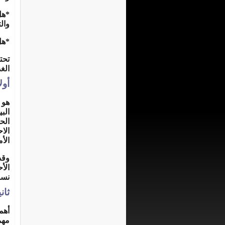
*هل
وال
*هل
تحت
الغ
أول
الب
الح
الا
الأم
وقد
الأ
نسبة
ثان
أهم
مهم