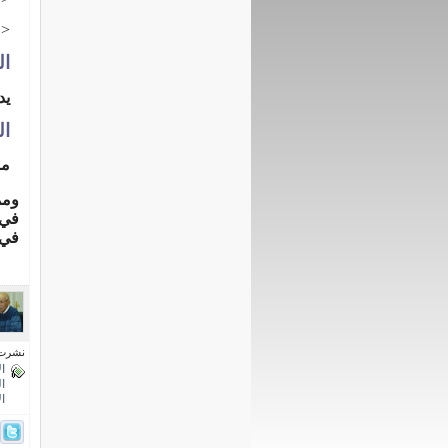
--
ال
يد
ال
مض
ومم
في 
في 
نشرت فى 18 ماي
ا
ا
ا