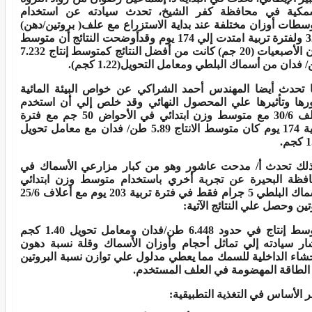
مكية في محافظة كفر الشيخ، تحدث سيادته عن استخدام
سطات أوزان مختلفة عند بداية الاستزراع مع علف( بروتين/دهن)
32/6 ولفترة تربية امتدت إلي 174 يوم وقدأوضحت النتائج أن متوسط
وزن الأصبعيات (20 جم) كانت من أفضل النتائج كمتوسط إنتاج 7.232
فدان من أسماك البلطي ومعامل التحويل(1.22 كجم).
 تحدث أيضا المهندس أحمد الشراكي عن خواص البيئة المائية
رها وتأثيرها علي المحصول النهائي وقد خلص إلي أن استخدم
العلف 30/6 مع متوسط وزن ابتدائي في الأحواض 50 جم مع فترة
تربية 174 يوم كان متوسط الانتاج 5.89 طن/ فدان مع معامل تحويل
م.
لك تحدث أ/ مدحت عاشور وهو من كبار مزارعي الأسماك في
فظة البحيرة عن تجربة أخري باستخدام متوسط وزن ابتدائي
لأسماك البلطي 5 جرام فقط في فترة تربية 203 يوم مع أعلاف 25/6
تين وحصل علي النتائج الآتية:
متوسط إنتاج في حدود 6.448 طن/فدان ومعامل تحويل 1.40 كجم
ار سيادته إلي تماثل أحجام وأوزان الأسماك وقلة نسبة دهون
حشاء الداخلية للسمك مما يعطي مدلول علي توازن نسبة البروتين
الطاقة المهضومة في العلف المستخدم.
 الأساس في التغذية التطبيقية: