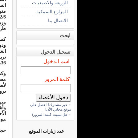
الزريعة والاصبعيات
الس
متو
المزارع السمكية
الاتصال بنا
طن/ 
ابحث
كما
ودو
تسجيل الدخول
اسم الدخول
1.36 كج
وكذ
كلمة المرور
محا
برو
»
غير مشترك؟ احصل على
وأش
موقع مجاني الآن!
الأ
»
هل نسيت كلمة المرور؟
مع 
حجر
عدد زيارات الموقع