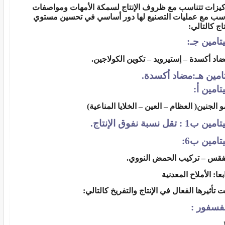
كيزات تتناسب مع ظروف الإنتاج لسمكة الأمهات ومواصفات
اسب مع عمليات التصنيع لها دور أساسي في تحسين مستوي
تاج كالتالي:
تامين جـ:
اد أكسدة – إستيرويد – تكوين الكولاجين.
امين هـ:مضاد أكسدة.
تامين أ:
و الجنين( العظام – العين – الخلايا المناعية)
ين ب1 : تقل نسبة نفوق الإنتاج.
تامين ب6:
فقس – تركيب الحمض النووي.
بعا: الأملاح المعدنية
ت تأثيرها الفعال في الإنتاج والتفريخ كالتالي:
فسفور
:
<!