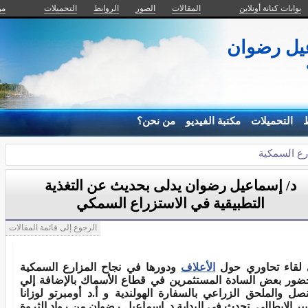
بوابات كنانة أونلاين
المقالات
الصور
الروابط
التحميلات
من
عيل رضوان
ط
التحميلات
مكتبة الفيديو
من نحن؟
رع السمكية
د/ إسماعيل رضوان يدلى بحديث عن التغذية
التطبيقية في الاستزراع السمكي
الرجوع إلى قائمة المقالات
لقاء تحاوري حول
الأعلاف
ودورها في نجاح المزارع السمكية
ضور بعض السادة المستثمرين في قطاع الأسماك بالإضافة إلي
نصل والملحق الزراعي بالسفارة الهولندية و
أ.د أومبرتو لوزانا
بير الإيطالي. تحدث في البداية د. إسماعيل رضوان من رواد الثروة