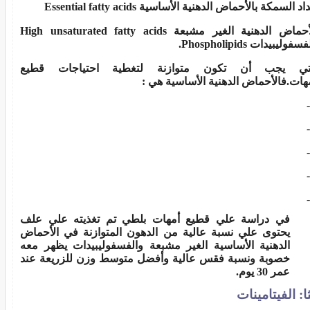
د السمكة بالأحماض الدهنية الأساسية Essential fatty acids
والأحماض الدهنية الغير مشبعة High unsaturated fatty acids
وليبيدات Phospholipids.
لتي يجب أن تكون متوازنة لتغطية احتياجات قطيع
مهات.فالأحماض الدهنية الأساسية هي :
في دراسة علي قطيع أمهات بلطي تم تغذيته علي علف
يحتوى علي نسبة عالية من الدهون المتوازنة في الأحماض
الدهنية الأساسية الغير مشبعة والفسفوليبيدات يظهر معه
خصوبة ونسبة فقس عالية وأفضل متوسط وزن للزريعة عند
عمر 30 يوم.
ثا: الفيتامينات