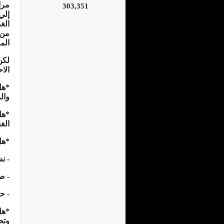
مرا
303,351
إلي
الغ
من 
الم
لكن
الا
*هل
وال
*هل
الغ
*هل
- ن
- ص
- ح
*هل
وتح