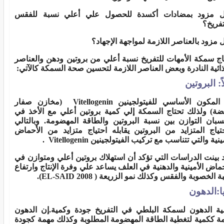
 مزود بمضادات أكسدة للحصول علي أعلي نسبة للفقس
تفريخ؟
 مزود بالعناصر اللازمة لمواجهة الإجهاد؟
اج سمكة الأمهات للتفريخ نسبة أعلي من بروتين ودهن والعناصر
ذائية النادرة وبعض العناصر اللازمة لتحسين صحة السمكة كالآتي:
اً: البروتين
هو المكون الأساسي للفيتولجينين Vitellogenin (مخازن صفار
يضة) ولذلك تحتاج السمكة إلي كمية بروتين أعلي مع الأخذ في
سبان التوازن بين نسبة البروتين والطاقة المهضومة. وبالتالي
حتياج المتزايد من البروتين يقابله احتياج متزايد من الأحماض
ينية والتي تتناسب مع تركيب الفيتولجينين Vitellogenin .
 بينت الدراسات التي تؤكد أن استهلاك بروتين أعلي ومتوازن في
حماض الأمينية والدهنية في العلف يساعد علي وفرة الإنتاج وارتفاع
 الخصوبة والفقس وكذلك نمو الزريعة ( 2008 EL-SAID).
يا:الدهون
ية الدهون لسمكة البلطي في التفريخ جودة وكمية.إن الدهون
ة ككمية لتغطية الطاقة المهضومة المطلوبة وكذلك مهمة كجودة