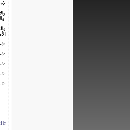
لإمدا
والفسف
وا
الأ
<!--
<!--
<!--
<!--
<!--
ثال