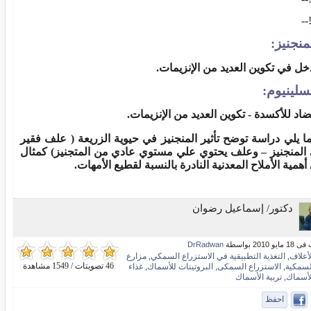
<!
منجنيز:
خل في تكوين العديد من الإنزيمات.
سلينيوم:
اد للأكسدة - تكوين العديد من الإنزيمات.
ا يلي دراسة توضح تأثير المنجنيز في حيوية الزريعة ( علف فقير
المنجنيز – وعلف يحتوي علي مستوي عادي من المتجنيز) كمثال
أهمية الأملاح المعدنية النادرة بالنسبة لقطيع الأمهات.
دكتور/ إسماعيل رضوان
و 2010 بواسطة
DrRadwan
لأعلاف
التغذية التطبيقية في الاستزراع السمكي
مزارع
,
,
46 تصويتات / 1549 مشاهدة
لسمكية
الاستزراع السمكى
البروتينات للأسماك
غذاء
,
,
,
لأسماك
تربية الأسماك
,
احفظ