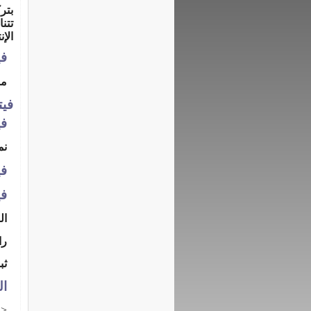
بتر
تتن
الإن
في
مض
فيت
في
نم
فيتام
في
ال
را
ثب
ال
--