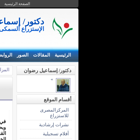
الصفحة الرئيسية
دكتور/ إسما
الإستزراع السمكى
الرئيسية
المقالات
الصور
الرواب
المزا
دكتور/ إسماعيل رضوان
»
أقسام الموقع
المركزالمصرى
للاستزراع
في 
نشرات إرشادية
وبح
الق
أفلام تسجيلية
الخ