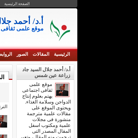
الصفحة الرئيسية
أ.د/ أحمد جل
موقع علمى ثقافى خاص بعل
الرئيسية
المقالات
الصور
الرواب
أ.د/ أحمد جلال السيد جاد
زراعة عين شمس
ال
موقع علمى
ثقافى اجتماعى
يهتم بعلوم إنتاج
الدواجن وسلامة الغذاء.
التر
ويحتوى الموقع على
مقالات علمية مترجمة
منشورة فى مجلات
علمية ومكتوب اسفل
المقال المصدر التى
ترجمت منه المقال، وتعبر