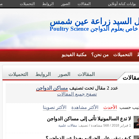
بوابات كنانة أونلاين
المقالات
الصور
الروابط
التحميلات
من
ال السيد زراعة عين شمس
وم الدواجن Poultry Science
ط
التحميلات
من نحن؟
مكتبة الفيديو
المقالات
الصور
الروابط
التحميلات
مقالات
عدد 2 مقال تحت تصنيف
مساكن الدواجن
تصفح جميع المقالات
تيب حسب
الأحدث
الأكثر مشاهدة
الأكثر تصويتا
لا تدع السالمونيلا تأتى إلى مساكن الدواجن
1 فبراير 2018
/
568 مشاهدة
/ تصنيف:
مقالات علمية
كيف نبقي على الجراثيم بعيدا عن الدواجن؟