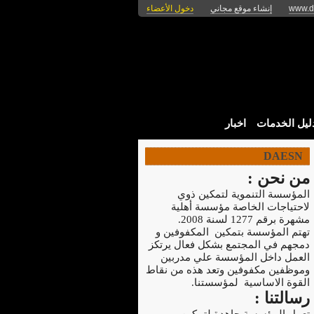
www.d
إنشاء موقع مجاني
دخول الأعضاء
ليل الخدمات
اخبار
DAESN
من نحن :
المؤسسة التنموية لتمكين ذوي
لاحتياجات الخاصة مؤسسة أهلية
مشهرة برقم 1277 لسنة 2008.
تهتم المؤسسة بتمكين المكفوفين و
دمجهم في المجتمع بشكل فعال يرتكز
العمل داخل المؤسسة علي مدربين
وموظفين مكفوفين وتعد هذه من نقاط
القوة الاساسية لمؤسستنا.
رسالتنا :
تعمل المؤسسة جاهدة لتمكين