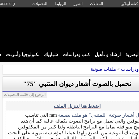
كنانة أونلاين
المقالات
الصور
الروابط
التحميلات
aesn.org
البصرية
ارشاد و تأهيل
كتب ودراسات
شبابيك
تكنولوجيا وأنترنت
د
ودراسات
»
ملفات صوتية
تحميل بالصوت أشعار ديوان المتنبي "75"
الرجوع إلى قائمة التحميلات
اضغط هنا لتنزيل الملف
ل أشعار صوتية "للمتنبي" هو ملف بصيغة
ram التي تناسب
وفين والتي تعمل مع برامج الصوت بكفائة عالية كما أن هذه
مج متوافقة تماما مع البرامج الناطقة ولذا كثير من المكفوفين
ن تلك النوعية من الصيغ ولهذا عملنا كمؤسسة تنموية على البحث
ك النوعية من الكتب الصوتية بتلك الصيغة حتى تتلائم مع الكفيف.