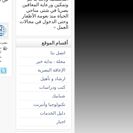
وتمكين ورعاية المعاقين
بصريا في شتى مناحي
الحياة منذ نعومة الأظفار
وحتى الدخول في مجالات
العمل
»
أقسام الموقع
نشرت فى 13 فبرا
ت
ل
اتصل بنا
ي
مجلة - بداية خير
صوتية
الإعاقة البصرية
ارشاد و تأهيل
كتب ودراسات
شبابيك
تكنولوجيا وأنترنت
دليل الخدمات
اخبار