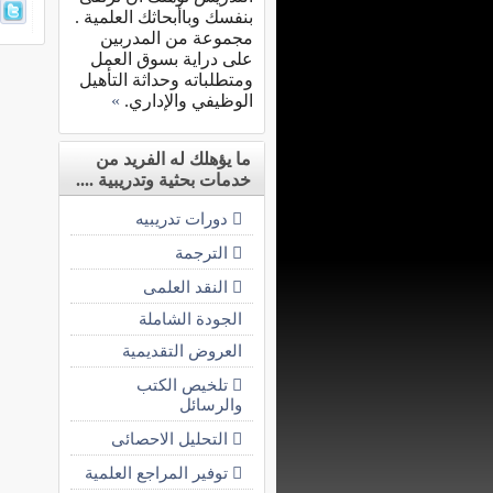
بنفسك وباأبحاثك العلمية .
مجموعة من المدربين
على دراية بسوق العمل
ومتطلباته وحداثة التأهيل
الوظيفي والإداري.
»
ما يؤهلك له الفريد من
خدمات بحثية وتدريبية ....
 دورات تدريبيه
 الترجمة
 النقد العلمى
الجودة الشاملة
العروض التقديمية
 تلخيص الكتب
والرسائل
 التحليل الاحصائى
 توفير المراجع العلمية