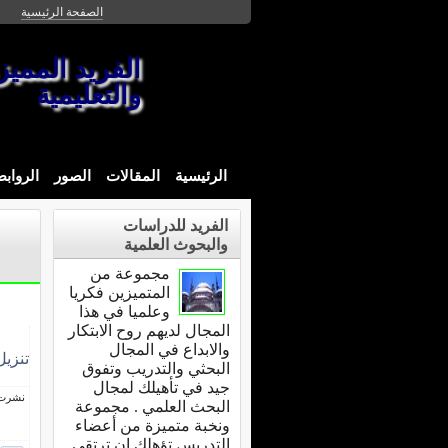
الصفحة الرئيسية
الفريد الممي
والتعليمية
الرئيسية
المقالات
الصور
الرواب
الفريد للدراسات
والبحوث العلمية
مجموعة من
المتميزين فكريا
وعلميا في هذا
المجال لديهم روح الابتكار
والابداع في المجال
تنزي
البحثي والتدريب وتفوق
جيد في تأهيلك لمجال
نشرت فى 22 يوني
البحث العلمي . مجموعة
ونخبة متميزة من أعضاء
التدريس تؤهلك ان ترتقى