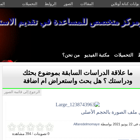
بوابات كنانة أونلاين
المقالات
الصور
الروابط
التحميلات
الم
زمركز متخصص للمساعدة في تقديم الاستش
ط
التحميلات
مكتبة الفيديو
من نحن؟
ما علاقة الدراسات السابقة بموضوع بحثك
ودراستك ؟ هل بحث واستعراض ام اضافة
الرجوع إلى قائمة الصور
ل ملف الصورة بالحجم الأصلى
و 2021 بواسطة
Alfaredelmomaye
0 تصويتات / 394 مشاهدة