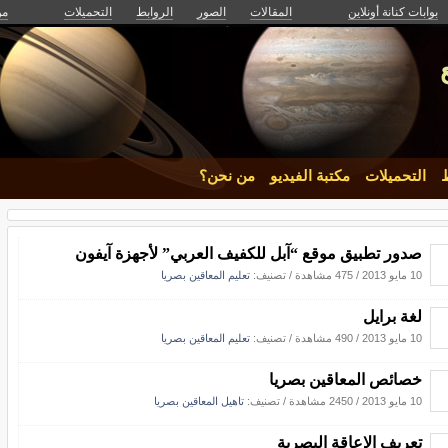
بوابات كنانة أونلاين
المقالات
الصور
الروابط
التحميلات
من
ط
التحميلات
مكتبة الفيديو
من نحن؟
صدور تطبيق موقع “آبل للكفيف العربي” لأجهزة آيفون
10 مايو 2013
/
475 مشاهدة
/ تصنيف:
تعليم المعاقين بصريا
لغة برايل
10 مايو 2013
/
490 مشاهدة
/ تصنيف:
تعليم المعاقين بصريا
خصائص المعاقين بصريا
10 مايو 2013
/
2450 مشاهدة
/ تصنيف:
تاهيل المعاقين بصريا
تعريف الإعاقة البصرية