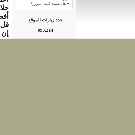
»
هل نسيت كلمة المرور؟
حلا
أفض
عدد زيارات الموقع
قل إ
893,214
إن 
فجر
اذبح
إنّ
العم
سائ
كن ك
لا ت
حتى 
إن ا
المن