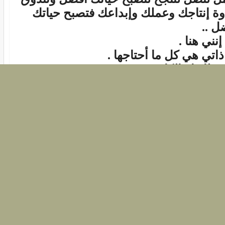
وة إنتاجك وعملك وإبداعك فتصبح حياتك
ل ..
نني هنا .
ذاتي هي كل ما أحتاجها .
 طاقتك الكامنة..
ْ الفراغ بسكينِ العملِ..
َ أخطر حالات الذهنِ يوم يفرغُ صاحبُه من
لِ ، فيبقى كالسيارةِ المسرعةِ في انحدارِ بلا
قٍ تجنحُ ذات اليمين وذات الشمالِ .
النحلة تأكلُ طيِّباً وتصنعُ طيِّبا..ً
حسبِ المجد تمراً أنتَ آكلُهُ.... لنْ تبلغ المجد
تلْعق الصَّبِرا
لمعالي لا تُنالُ بالأحلامِ ، ولا بالرؤيا في
امِ ، وإنَّما بالحزمِ والعَزْمِ والعمل..