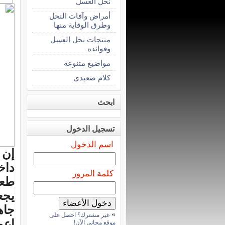
نحل العسل
أمراض وآفات النحل
وطرق الوقاية منها
منتجات نحل العسل
وفوائده
مواضيع متنوعة
كلام صعيدى
ابحث
تسجيل الدخول
اسم الدخول
إن 
داخ
كلمة المرور
طعم
يجع
جاه
»
غير مشترك؟ احصل على
اعم
موقع مجاني الآن!