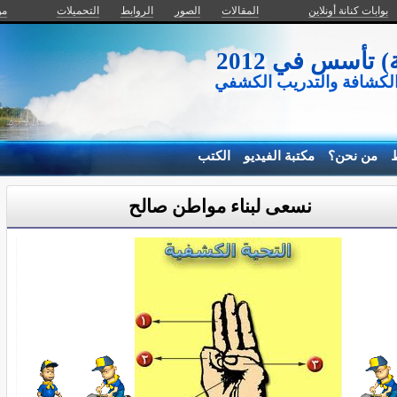
بوابات كنانة أونلاين
المقالات
الصور
الروابط
التحميلات
من
تأسس في 2012
الكشافة والتدريب الكشفي
ط
من نحن؟
مكتبة الفيديو
الكتب
نسعى لبناء مواطن صالح