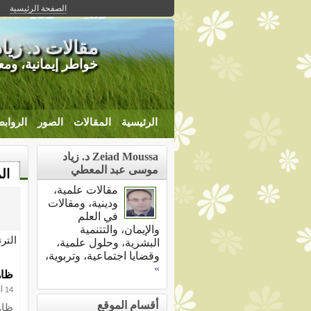
الصفحة الرئيسية
مقالات د. زي
خواطر إيمانية، ومع
الرئيسية
المقالات
الصور
الرواب
Zeiad Moussa د. زياد
موسى عبد المعطي
ال
مقالات علمية،
ودينية، ومقالات
في العلم
والإيمان، والتتنمية
التر
البشرية، وحلول علمية،
وقضايا اجتماعية، وتربوية،
»
ظاه
14 أغسطس 2010
أقسام الموقع
ظاه