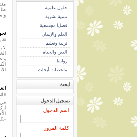
منذ
حلول علمية
ظاه
واس
تنمية بشرية
قضايا مجتمعية
نحو
العلم والإيمان
30 يونيو 2010
تربية وتعليم
لا ي
الدين والحياة
الخ
وتح
روابط
الك
ملخصات أبحاث
الأن
ابحث
العي
6 أكتوبر 2014
تسجيل الدخول
في 
أرك
اسم الدخول
الأ
حكم
كلمة المرور