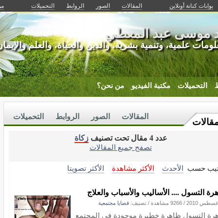
بوابات كنانة أونلاين
المقالات
الصور
الروابط
التحميلات
من
اد موسى عبد المعطي
لومات علمية، وتنمية بشرية، والدين والحياة، والعلم والإيما
ط
التحميلات
مكتبة الفيديو
من نحن؟
المقالات
الصور
الروابط
التحميلات
مقالات
عدد 4 مقال تحت تصنيف
زكاة
تصفح جميع المقالات
تيب حسب
الأحدث
الأكثر مشاهدة
الأكثر تصويتا
رة التسول .... الأساليب والأسباب والعلاج
/
9266 مشاهدة
/ تصنيف:
قضايا مجتمعية
رة التسول ظاهرة خطيرة موجودة في المجتمع