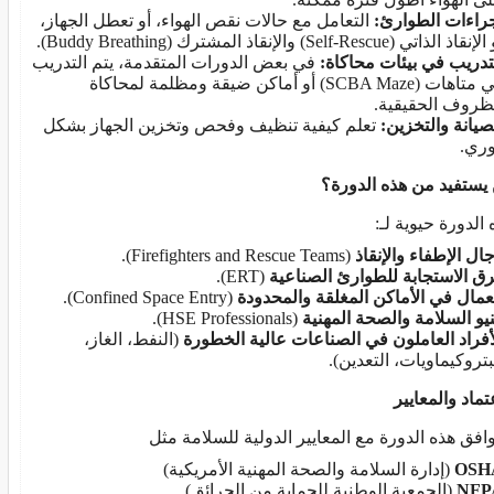
راءات الطوارئ:
التعامل مع حالات نقص الهواء، أو تعطل الجهاز،
نقاذ الذاتي (Self-Rescue) والإنقاذ المشترك (Buddy Breathing).
تدريب في بيئات محاكاة:
في بعض الدورات المتقدمة، يتم التدريب
في متاهات (SCBA Maze) أو أماكن ضيقة ومظلمة لمحاكاة
ظروف الحقيقية.
صيانة والتخزين:
تعلم كيفية تنظيف وفحص وتخزين الجهاز بشكل
ري.
يستفيد من هذه الدورة؟
 الدورة حيوية لـ:
ال الإطفاء والإنقاذ
(Firefighters and Rescue Teams).
ق الاستجابة للطوارئ الصناعية
(ERT).
عمال في الأماكن المغلقة والمحدودة
(Confined Space Entry).
يو السلامة والصحة المهنية
(HSE Professionals).
أفراد العاملون في الصناعات عالية الخطورة
(النفط، الغاز،
بتروكيماويات، التعدين).
تماد والمعايير
افق هذه الدورة مع المعايير الدولية للسلامة مثل
OSH
(إدارة السلامة والصحة المهنية الأمريكية)
NFP
(الجمعية الوطنية للحماية من الحرائق)