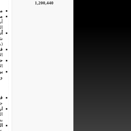
1,200,440
م
مك
أس
ال
أن
(Escape-Only SCBA).
فس
ال
حس
ال
بر
وب
فح
جم
ار
بس
ال
عل