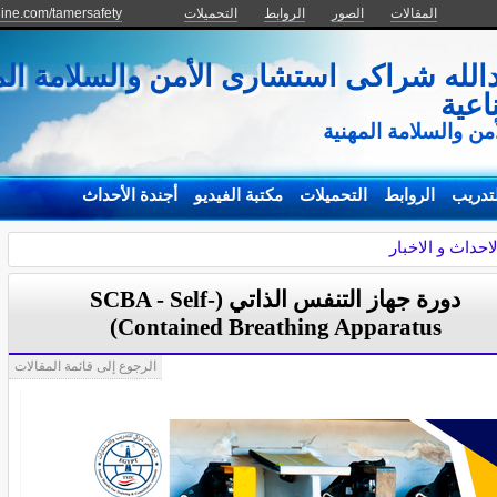
المقالات
الصور
الروابط
التحميلات
line.com/tamersafety
دالله شراكى استشارى الأمن والسلامة ال
اعية
من والسلامة المهنية
تدريب
الروابط
التحميلات
مكتبة الفيديو
أجندة الأحداث
لاحداث و الاخبار
دورة جهاز التنفس الذاتي (SCBA - Self-
Contained Breathing Apparatus)
الرجوع إلى قائمة المقالات