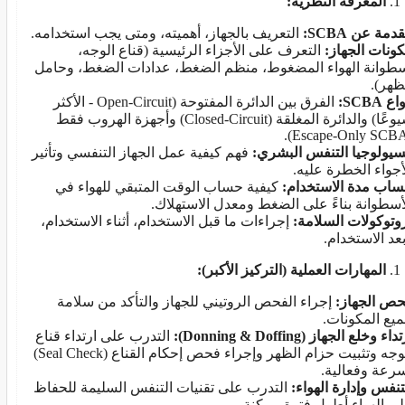
المعرفة النظرية:
قدمة عن
SCBA
:
التعريف بالجهاز، أهميته، ومتى يجب استخدامه.
ونات الجهاز:
التعرف على الأجزاء الرئيسية (قناع الوجه،
طوانة الهواء المضغوط، منظم الضغط، عدادات الضغط، وحامل
ظهر).
واع
SCBA
:
الفرق بين الدائرة المفتوحة (Open-Circuit - الأكثر
شيوعًا) والدائرة المغلقة (Closed-Circuit) وأجهزة الهروب فقط
يولوجيا التنفس البشري:
فهم كيفية عمل الجهاز التنفسي وتأثير
أجواء الخطرة عليه.
اب مدة الاستخدام:
كيفية حساب الوقت المتبقي للهواء في
أسطوانة بناءً على الضغط ومعدل الاستهلاك.
وتوكولات السلامة:
إجراءات ما قبل الاستخدام، أثناء الاستخدام،
عد الاستخدام.
المهارات العملية (التركيز الأكبر):
ص الجهاز:
إجراء الفحص الروتيني للجهاز والتأكد من سلامة
يع المكونات.
تداء وخلع الجهاز (
Doffing
&
Donning
):
التدرب على ارتداء قناع
الوجه وتثبيت حزام الظهر وإجراء فحص إحكام القناع (Seal Check)
رعة وفعالية.
تنفس وإدارة الهواء:
التدرب على تقنيات التنفس السليمة للحفاظ
ى الهواء أطول فترة ممكنة.