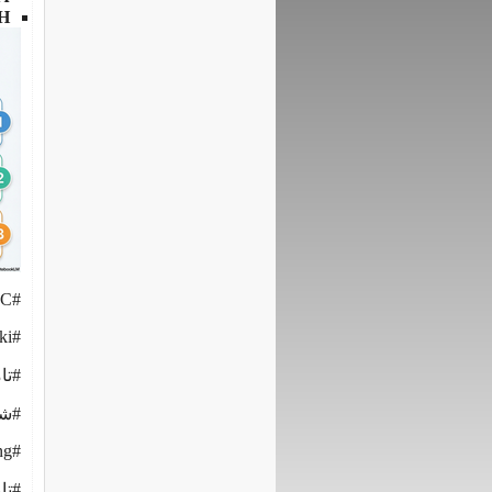
H
#TSTC
#Tamer_Sharaki
#تا
#شر
#TSTC_Training
#تا