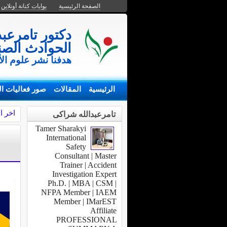
الصفحة الرئيسية
بوابات كنانة أونلاين
دكتور تامرعب
الحوادث الصن
هدفنا نشر علوم الأ
الرئيسية
المقالات
صور فعاليات ال
اخر ا
تامرعبدالله شراكى
Tamer Sharakyi
International
Safety
Consultant | Master
Trainer | Accident
Investigation Expert
Ph.D. | MBA | CSM |
NFPA Member | IAEM
Member | IMarEST
Affiliate
PROFESSIONAL