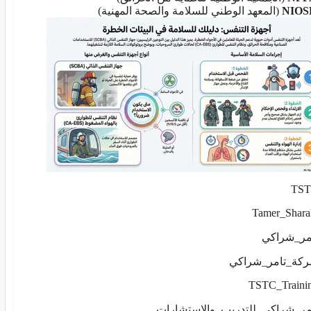
NIOS
(المعهد الوطني للسلامة والصحة المهنية)
مر_شراكي
كة_تامر_شراكي
مر_شراكي_للتدريب_والاستشارات