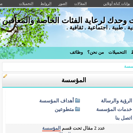
بوابات كنانة أونلاين
المقالات
الصور
الروابط
التحميلات
من
حدك لرعاية الفئات الخاصة والمعاقين
. طبية . اجتماعية . ثقافية .
ط
التحميلات
من نحن؟
وظائف
سسة
المؤسسة
الرؤية والرسالة
أهداف المؤسسة
خدمات المؤسسة
متطوعين
اتصل بنا
عدد 2 مقال تحت قسم
المؤسسة