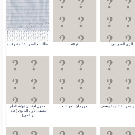
الزى المدرسى
تهنئة
طالبات المدرسة المتفوقات
من مدرسة خديجة يوسف
مهرجان المواهب
جدول امتحان نهاية العام
للسف الأول الثانوى (عام -
رياضى)