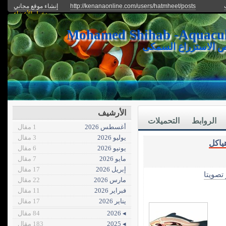
http://kenanaonline.com/users/hatmheet/posts
إنشاء موقع مجاني
دخول الأعضاء
ص الاستزراع السمكى
الأرشيف
الروابط
التحميلات
أغسطس 2026
1 مقال
يوليو 2026
3 مقال
ياكل
يونيو 2026
6 مقال
مايو 2026
7 مقال
إبريل 2026
17 مقال
 تصويتا
مارس 2026
22 مقال
فبراير 2026
11 مقال
يناير 2026
17 مقال
◂ 2026
84 مقال
◂ 2025
183 مقال