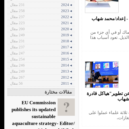
◂ 2024
231 مقال
◂ 2023
258 مقال
◂ 2022
237 مقال
- إعداد/محمد شهاب
◂ 2021
223 مقال
◂ 2020
200 مقال
اك أو في أي جزء من
◂ 2019
249 مقال
لذيل. تعود أسباب هذا
◂ 2018
231 مقال
◂ 2017
237 مقال
◂ 2016
247 مقال
◂ 2015
254 مقال
◂ 2014
246 مقال
◂ 2013
249 مقال
◂ 2012
267 مقال
◂ 2011
56 مقال
مقالات مختارة
هم أردني..عن تطوير"هياكل قادرة
 شهاب
EU Commission
publishes its updated
20 جاءت من نصيب ثلاثة علماء عملوا على
sustainable
غازات،
aquaculture strategy- Editor/