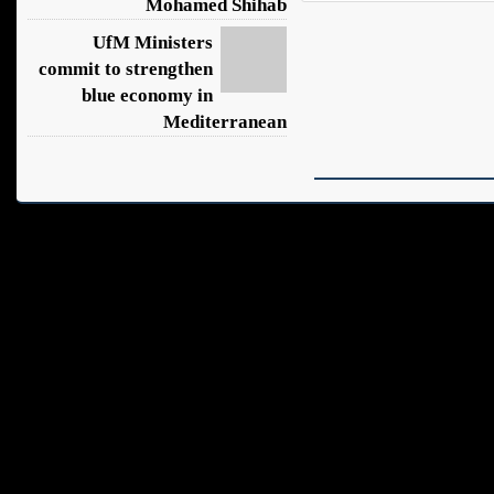
Mohamed Shihab
UfM Ministers
commit to strengthen
blue economy in
Mediterranean