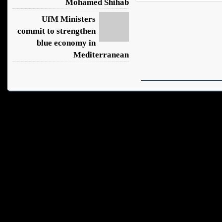
Mohamed Shihab
UfM Ministers
commit to strengthen
blue economy in
Mediterranean