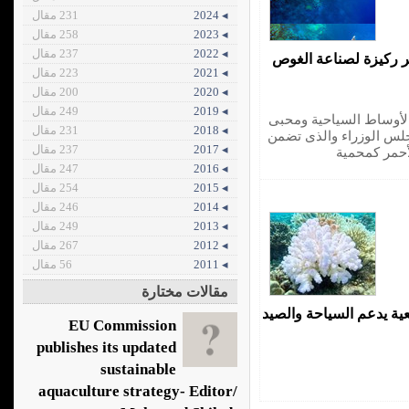
◂ 2024
231 مقال
◂ 2023
258 مقال
◂ 2022
237 مقال
مر ركيزة لصناعة الغوص
◂ 2021
223 مقال
◂ 2020
200 مقال
◂ 2019
249 مقال
الأوساط السياحية ومحبى
◂ 2018
231 مقال
مجلس الوزراء والذى تضمن
◂ 2017
237 مقال
لأحمر كمحمية
◂ 2016
247 مقال
◂ 2015
254 مقال
◂ 2014
246 مقال
◂ 2013
249 مقال
◂ 2012
267 مقال
◂ 2011
56 مقال
مقالات مختارة
ية يدعم السياحة والصيد
EU Commission
publishes its updated
sustainable
aquaculture strategy- Editor/