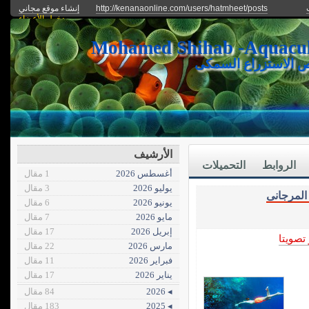
http://kenanaonline.com/users/hatmheet/posts
إنشاء موقع مجاني
دخول الأعضاء
ص الاستزراع السمكى
الأرشيف
الروابط
التحميلات
أغسطس 2026
1 مقال
يوليو 2026
3 مقال
 المرجانى
يونيو 2026
6 مقال
مايو 2026
7 مقال
إبريل 2026
17 مقال
 تصويتا
مارس 2026
22 مقال
فبراير 2026
11 مقال
يناير 2026
17 مقال
◂ 2026
84 مقال
◂ 2025
183 مقال