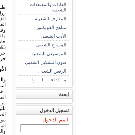
العادات والمعتقدات
الشعبية
المعارف الشعبية
الفا
مناهج الفولكلور
وقد
ملف
الأدب الشعبى
خاص
المسرح الشعبى
93% من مصانع تعبئة البلح .
حرف
الموسيقى الشعبية
حرف
فنون التشكيل الشعبى
الأ
الرقص الشعبى
مــــاذا قـــــالـــــوا
والث
انت
، ف
ابحث
الم
من 
للت
تسجيل الدخول
الح
اسم الدخول
تتو
الو