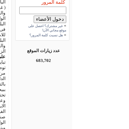
كلمة المرور
الب
( غ
وال
الو
الب
»
غير مشترك؟ احصل على
فى 
موقع مجاني الآن!
»
للا
هل نسيت كلمة المرور؟
الب
وال
عدد زيارات الموقع
الز
على
683,702
تباي
توط
مرت
الد
بال
ببي
تحت
وعد
الا
صنا