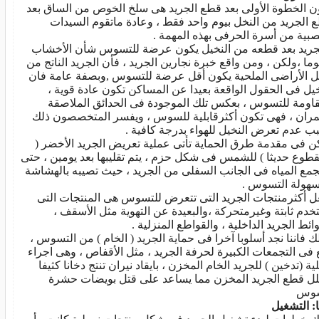
ن الخطوة الأولى بعد قطع الجريد هى سلخ الخوص من الساق بعد
 الجريد من النخل بيوم واحد فقط ، وعادة ماتقوم السيدات
صبية من أسرة الحرفى بهذه المهمة .
جريد بعد قطعه من النخيل يكون عرضة للتسوس شأن الأخشاب
ما ،ولكن ، ومن واقع خبرة نجارين الجريد ، فأن الجريد الناتج من
ل الأراضى الملحية يكون أقل عرضة للتسوس ,وبصفة عامة فان
خيل فى الحقول الواقعة بعيدا عن المساكن تكون عادة قوية ،
اومة للتسوس ، بعكس تلك الموجودة فى الحدائق الملاصقة
مران ، فهى تكون أكثرقابلية للسوس ، ويفسر المتخصصون ذلك
ب عدم تعرض النخيل للهواء بدرجة كافية .
ن فى مقدمة طرق الحماية تأتى عملية تعريض الجريد الأخضر (
قطوع حديثا ) للشمس فى شكل حزم ، يتم تقليبها بعد يومين ، حتى
تجمع المياه فى الجانب السفلى من الجريد ، حيث تصيبه بالهشاشة
سهولة التسوس .
ل أكثرمنتجات الجريد التى تتعرض للتسوس هى المنتجات التى
خدم ثابتة وغيرمتحركة ،والبعيدة عن التهوية مثل الأسقف ،
ائط الجريد الداخلية ، والقواطع المنزلية .
ك فاننا نجد أسلوبا آخرا فى حماية الجريد ( الخام ) من التسوس ،
ع فى التجمعات الكبيرة لحرفة الجريد ، مثل الأقفاص ، وهى اجراء
ة (تدخين ) للجريد الخام المخزن ، بايقاد نيران تنتج دخانا كثيفا
لل قطع الجريد المخزن مما يساعد على قتل بويضات حشرة
سوس
ا: التشغيل