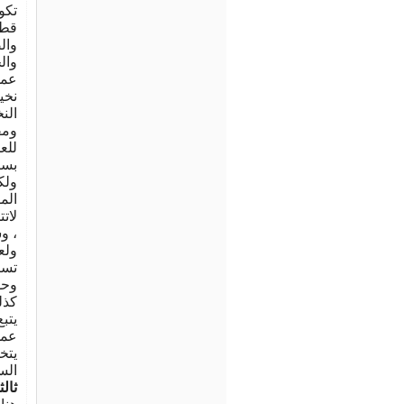
تكو
قطع
وال
وال
عمو
نخي
الن
ومق
للع
بسب
ولك
الم
لات
، و
ولع
تست
وحو
كذل
يتب
عملي
يتخ
ال
ثالث