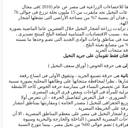
طبقا للاحصاءات الزراعية فى مصر عن عام (2010 )فى مجال
زراعات النخيل نجد مايقرب من 15 مليون نخلة تزرع فى حوالى 76
الف فدان أى بنسبة 7% من مساحة الأراضى التى تشغلها أشجار
كهة.
 تزايدت زراعة أشجار النخيل خلال العشرين عاما الماضية بصورة
تة ، بسبب الاقتصاديات المتنامية لسلعة البلح كمنتج تصديرى ،
ة فى مناطق واحات الوادى الجديد التى تضم وحدها ما نسبته
ة منتجات الجريد
تان فقط تقومان على جريد النخيل
ولى
هى حرفة الخوص ( أوراق سعف النخيل )
انية
هى حرفة تصنيع الجريد ، وتتفوق الأولى فى اتساع رقعة
شارها ، نظرا لمحافظة منتجاتها على وظائفها المحلية بصورة نسبية
ضلا عن تخصص النساء فى ممارسة حرفة الخوص كأحد الأنشطة
نزلية للمرأة فى الواحات وبعض قرى الريف المصرى .
الضرورى – قبل التعرض لتفاصيل الحرفة – أن نتعرض أولا
وزيع الجغرافى للنخيل ( مصدر الخامة ) ومقارنتها بمناطق انتشار
رفة على الخريطة المصرية .
زع أشجار النخيل فى مصر على معظم المناطق المصرية ، الا أن
احات المصرية الخمس ( الداخلة والخارجة والبحرية وسيوة
والفرافرة ) تضم حوالى 60% من نخيل مصر ، بينما تتوزع النسبة