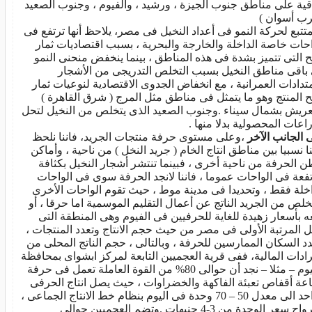
اقية على مناطق جنوب الجيزة ، ورشيد ، والفيوم ، وجنوب الصعيد
رب أسوان )
متتبع لحركة النمو فى أعداد النخيل فى مصر، يلاحظ أنها ترتفع فى
احات خاصة الداخلة والخارجة والبحرية ، بسبب اقتصاديات ثمار
لح التى تتميز بشدة فى هذه المناطق ، بينما ينخفض منحنى النمو
باقى مناطق النخيل بسبب التخلص التدريجى من الأشجار
متدادات العمرانية ، مع انخفاض الجدوى الاقتصادية لنوعيات ثمار
لح المنتج وهو ما يتمثل فى مناطق مثل المرج ( شرق القاهرة )
عريش بشمال سيناء .وجنوب الصعيد الذى يتخلص من النخيل لتحل
راعات المحصولية بدلا منها .
 الجانب الآخر
،وعلى مستوى حرفة منتجات الجريد، فاننا نلحظ
نا نسبيا بين مناطق انتاج الخام ( جريد النخل ) من ناحية ، وأماكن
ن الحرفة من ناحية أخرى ، فبينما تنتشر أشجار النخيل بكثافة
فعة فى الواحات عموما ، فاننا لانجد الحرفة سوى فى الواحات
اخلة فقط ، وتحديدا فى مدينة موط ، حيث تقوم الواحات الأخرى
تخلص من الجريد الناتج عن أعمال التقليم الموسمية اما حرقا ، أو
عه بأسعار زهيدة للغاية للحرفيين فى الفيوم وهى المنطقة التى
ل المرتبة الأولى فى مصر من حيث حجم الانتاج وتعدد المنتجات ،
د السكان الممارسين للحرفة ، وبالتالى ، حجم الناتج المحلى من
يرادات المالية، ففى قرية العجميين التابعة لمركز ابشواى بمحافظة
الفيوم – مثلا – نجد أن حوالى 80% من القوة العاملة تعمل فى حرفة
عة أقفاص تعبئة الفاكهة والخضراوات ، حيث يصل انتاج الحرفى
الواحد الى معدل 50 – 70 وحدة فى اليوم بنظام خط الانتاج الجماعى ،
ويترواح سعر الوحدة من 3-4 جنيهات .وتضم العجميين حوالى