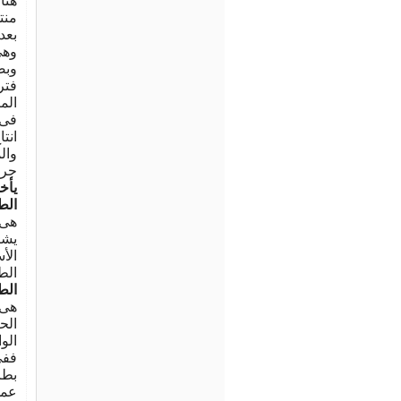
هنا
منت
بعد
وهى
وبص
فتر
الم
فى 
انتا
وال
جري
يأخ
الط
هى 
يشا
الأ
الط
الطر
هى 
الح
الو
ففى
بطر
عمل