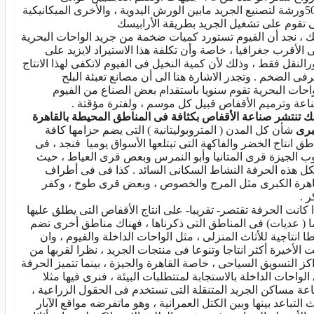
5000ورشة لتصنيع الجريد مابين الورش اليدوية ، والأخرى الميكانيكية
ى تقوم على تشغيل الجريد بطريقة الأرابيسك
ك ، نجد أن الفيوم تستورد كميات ضخمة من جريد الواحات البحرية
 الأقرب جغرافيا ، خاصة وأن تكلفة هذا الاستيراد لايزيد على
رالنقل فقط ، وذلك لأن كمية النخيل فى الفيوم لاتكفى لهذا الانتاج
رفى الضخم . وتجدر الاشارة هنا الى أن مصانع تعبئة البلح
واحات البحرية تقوم سنويا باستقدام بعض الصناع من الفيوم
اعة وترميم الأقفاص قبيل كل موسم ، ولفترة مؤقتة .
ك تنتشر صناعة الأقفاص بكثافة فى المناطق المحيطة بالقاهرة
برى
شأن كل المدن ( المتروبوليتانية ) التى يضم حزامها كافة
طق انتاج الخضر والفاكهة التى تبتلعها الأسواق يوميا فنجد ، فى
ب الجيزة قرى المتانيا وأبو النمرس وبعص قرى العياط ، حيث
ل هذه الحرفة النشاط السكانى السائد . كذا فى فى أطراف
اهرة الكبرى مثل المرج والخصوص ، وبعض قرى طوخ ، وكفر
 .
ا كانت الحرفة تقتصر- تقريبا- على انتاج الأقفاص التى يطلق عليها
ا ( عديات) فى المناطق التى ذكرناها ، فهناك مناطق أخرى تضم
طا انتاجية للأثاث المنزلى ، مثل الواحات الداخلة والفيوم ، وان
ت الأخيرة أكثر انتاجا وتنوعا فى منتجات الجريد ، نظرا لقربها من
كز التسويق السياحى ، خاصة القاهرة والجيزة ، بينما تتميز الحرفة
الواحات الداخلة بالاستجابة لمتتطلبات البيئة ، فنرى فيها مثلا
عة مساكن الجريد المتنقلة التى تستخدم فى الحقول الزراعية ،
 التباعد بينها وبين الكتل العمرانية ، وهو ماتفرضه مواقع الآبار