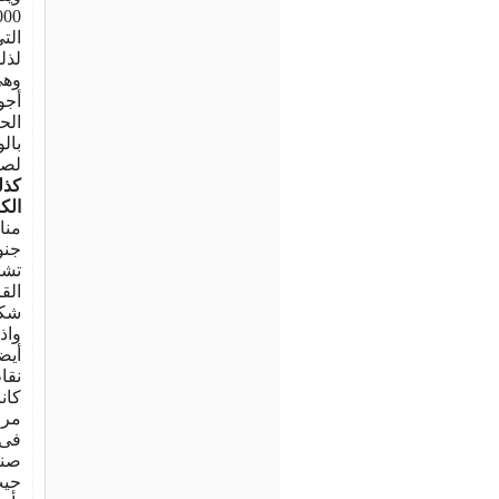
الت
لذل
وهى
أجو
الح
بال
لصن
كذل
الك
منا
جنو
تشك
الق
شكر
واذ
أيض
نقا
كان
مرا
فى 
صنا
حيث