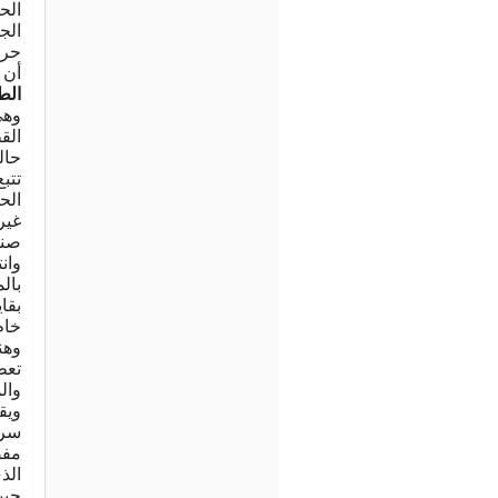
الح
الج
حرف
أن 
الطر
وهى
الق
حال
تتب
الح
غير
صنا
وان
بال
بقا
خام
وهن
تعط
وال
ويق
سري
مفص
الذ
حين