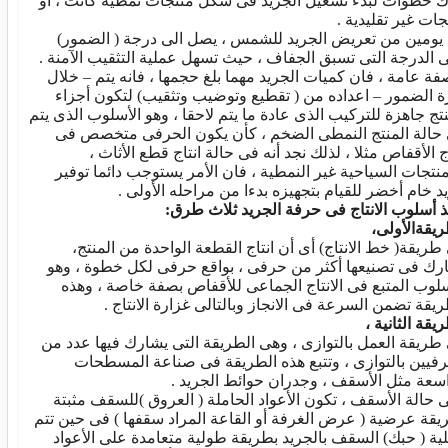
ك خطوات لبدء تشغيل الجريد فى شكل منتجات نمطية كانت ، أو
جات غير تقليدية .
 يومين من تعريض الجريد للشمس ، يصل الى درجة ( الضمور)
 الدرجة التى تسبق الجفاف ، حيث تسهل عملية التثقيب الآمنة .
فة عامة ، فان كميات الجريد مهما بلغ حجمها ، فانه يتم – خلال
ة الضمور – اعداده من ( تقطيع وتوضيب وتثقيب) لتكون أجزاء
نتج جاهزة للتركيب الذى عادة ما يتم لاحقا ، وهو الأسلوب الذى يتم
حالة المنتج النمطى الضخم ، كأن يكون الحرفى متخصص فى
ج الأقفاص مثلا ، لذلك نجد أنه فى حالة انتاج قطع الأثاث ،
منتجات السياحية غير النمطية ، فان الأمر يستوجب دائما توفير
د خام أخضر للقيام بتجهيزه بدءا من مراحله الأولى .
ذ أسلوب الانتاج فى حرفة الجريد ثلاث طرق:
ريقةالأولى،
طريقة( خط الانتاج) أى أن انتاج القطعة الواحدة من المنتج،
رك فى تصنيعها أكثر من حرفى ، بواقع حرفى لكل خطوة ، وهو
سلوب المتبع فى الانتاج الجماعى للأقفاص بصفة خاصة ، وهذه
ريقة تضمن السرعة فى الانجاز وبالتالى غزارة الانتاج .
يقة الثانية ،
طريقة العمل بالتوازى ، وهى الطريقة التى يشارك فيها عدد من
رفيين بالتوازى ، وتتبع هذه الطريقة فى صناعة المسطحات
اسعة مثل الأسقف ، وجدران حوائط الجريد .
 حالة الأسقف ، تكون الأعواد الحاملة ( العروق )للسقف مثبتة
يقة عرضية ( عرض الغرفة أو القاعة المراد سقفها ) فى حين تتم
ية ( حبك) السقف بالجريد بطريقة طولية متعامدة على الأعواد