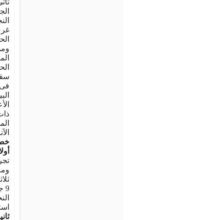
تأت
الج
الن
غرف
الح
ومن
الم
الح
سقف
فى 
الب
الأ
ذات
الم
الآ
خطو
أول
تجر
وما
ثلا
9 
الن
است
ثاني