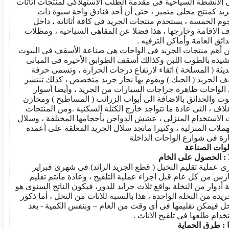
ى الأنشطة السياحية فى مقدمة الطلب الاستهلاكى لمنتجات أثاثات
ريد كمنتج محلى متميز ، حتى أن أحد فنادق واحة سيوة ذات
جوم الخمسة ، يستخدم منتجات الجريد فى كافة أثاثاته ، داخل
 الاقامة وخارجها ، هذا فضلا عن المقاهى السياحية ، ومظلات
دائق العامة وأماكن الترفيه .
 أهم منتجات الجريد فى الواحات هى صناعة الأسقف فى البيوت
شيدة بالطوب اللبن وكذالك أسقف الطوابق الأخيرة فى المبانى
ديثة ( المسلحة ) اتقاء لارتفاع درجات الحرارة ، وتسمى حرفة
 الجريد ( الحبك ) ويقوم بها نجار جريد متخصص ، كذلك تنتشر
الواحات ظاهرة جراجات السيارات من الجريد ، وأيضا أسوار
يوت والحدائق بالاضافة الى أبواب الزرائب ( المساطيح ) ومخازن
علاف ، التى عادة ما تتواجد خارج الكتلة السكنية .ومن المنتجات
 الاستخدام المنزلى ، عشش الدواجن بأحجامها المختلفة ، وسلال
هملات المنزلية ، وكثيرا ماتجد سلال الجريد المعلقة على أعمدة
نارة فى شوارع الواحات الداخلة
ات الصناعة
ا : الحصول على الخام
ى عملية تقليم النخيل ( قطع الجريد الزائد) فى شهرى فبراير
رس من كل عام قبل اجراء عملية التلقيح ، وعادة مايتم تقليم
ثة أدوار من النخلة بواقع ثلاث جرايد للدور، فيكون الناتج السنوى هو
جريدة من النخلة الواحدة ، هذا بالنسبة للاناث من النخل ، أما ذكور
خل فيمكن تقليمها فى أى وقت من العام – وبنفس الكمية - بعد
خدام طلعها فى تلقيح الاناث .
ا : طرق الحماية