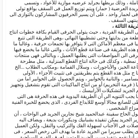
املة ، وذلك بربطها بجرايد عرضيه موازية للأعواد ، وتسمى
ريدة العرضية ( حمار) ويتم توزيع العمل فى السقف بواقع تولى
ى لحمار واحد ، على أن يسير الحرفيون المشاركون بالتوازى الى
ينتهى السقف .
يقة الثالثة ،
 الطريقة الفردية ، حيث يتولى الحرفى القيام بكافة خطوات انتاج
طعة من بدايتها وحتى تشطيبها النهائى ،وهى الطريقة التى تتبع
يا فى معظم الأماكن التى لا يتوافر بها تجمعات حرفية ، وغالبا ما
ع هذه الطريقة فى ضناعة قطع الأثاث ، والتى غالبا ما يخضع فيها
رفى الى المواصفات التى يطلبها العميل ، وبالتالى فهى منتجات
 نمطية ، وكذلك فى حالة انتاج القطع المنزلية ، مثل مطرحة
عة الخبز، والأباجورات ، وسلال القمامة ،ومكاتب الطلاب ...الخ
تا ج مثل هذه القطع يتم بطريقتين فى تثبيت الأجزاء ، الأولى
مسامير ، والثانية بالخوابير ، ويتم الحصول على الخوابير اما من
يا ( فرمة التخريم) أو من انتاج الماكينات التى تقوم بتشغيل وتجهيز
 الجريد لتشكيلات الأرابيسك ،
ا يجب التنويه الى أن الطريقة اليدوية فى هذه الحرفة هى التى
ى للصانع مجالا أوسع لللابداع الفردى ، الذى يخضع للخبرة الفنية
مزاج الشخصى .
ول الحاج سفينة عبدالحميد شيخ نجارين الجريد فى الواحات ، أن
ر الجريد يمكن تنفيذه بشبابيك وديكورات بديعة ، ويضاف اليه
لات فى الأجناب لسهولة الفك والتركيب والنقل، ولكن العميل
ى يطلب سريرا من الجريد عادة ما يهدف الى رخص السعر ، فى
 أننا نقوم بتنفيذ سرير الجريد المتميز لغرف القرى السياحية