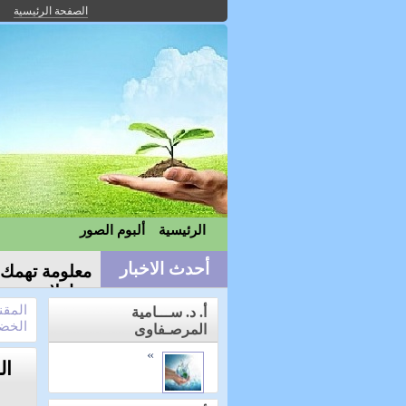
الصفحة الرئيسية
الرئيسية
ألبوم الصور
أحدث الاخبار
معاملات جدول
المقن
أ. د. ســـامية
الخضر
المرصـفاوى
»
ال