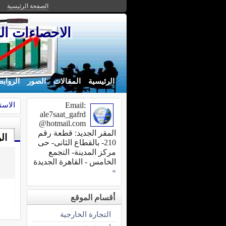
الصفحة الرئيسية
الاحصاءات ال
الرئيسية
المقالات
الصور
الرواب
الاست
Email:
ale7saat_gafrd
@hotmail.com
المقر الجديد: قطعة رقم
ال
210- بالقطاع الثانى- حى
مركز المدينة- التجمع
الخامس - القاهرة الجديدة
»
أقسام الموقع
التجارة الخارجية