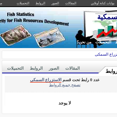
بوابات كنانة أونلاين
المقالات
الصور
الروابط
التحميلات
من
سمكية
ط
التحميلات
من نحن؟
زراع السمكى
المقالات
الصور
الروابط
التحميلات
روابط
عدد 0 رابط تحت قسم
الاستزراع السمكى
تصفح جميع الروابط
لا يوجد