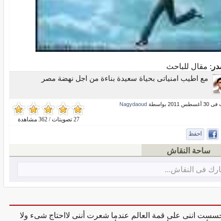
در
: مقال للباحث
مع اطيب امنياتى بحياة سعيدة بناءة من اجل نهضة مصر
س 2011 بواسطة
Nagydaoud
27 تصويتات / 362 مشاهدة
احفظ
ساحة النقاش
رك فى النقاش...
سست اننى على قمة العالم عندما شعرت أننى لااحتاج شىء ولا