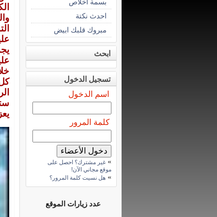
بسمة اخلاص
الك
احدث نكتة
وال
ال
مبروك قلبك ابيض
علي
يجم
ابحث
علي
خلا
تسجيل الدخول
كل 
الر
اسم الدخول
ست
يعز
كلمة المرور
»
غير مشترك؟ احصل على
موقع مجاني الآن!
»
هل نسيت كلمة المرور؟
عدد زيارات الموقع