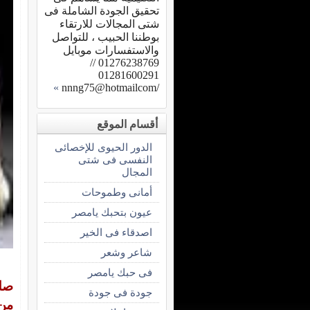
تحقيق الجودة الشاملة فى
شتى المجالات للارتقاء
بوطننا الحبيب ، للتواصل
والاستفسارات موبايل
01276238769 //
01281600291
»
/nnng75@hotmailcom
أقسام الموقع
الدور الحيوى للإخصائى
النفسى فى شتى
المجال
أمانى وطموحات
عيون بتحبك يامصر
اصدقاء فى الخير
شاعر وشعر
فى حبك يامصر
صلة
جودة فى جودة
من