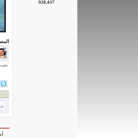
928,437
المص
نشرت فى 30 أغسط
شا
أح