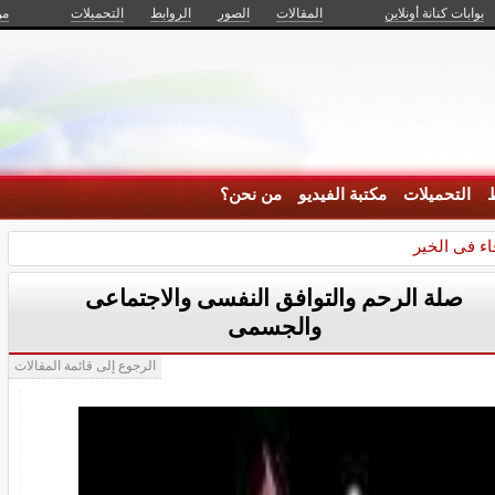
بوابات كنانة أونلاين
المقالات
الصور
الروابط
التحميلات
من
ط
التحميلات
مكتبة الفيديو
من نحن؟
ء فى الخير
صلة الرحم والتوافق النفسى والاجتماعى
والجسمى
الرجوع إلى قائمة المقالات