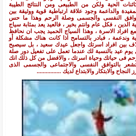
ائنات الحية ولكن من الطبيعى ومن النتائج الطيبة
مفيدة والداعمة وجود علاقة ارتباطية قوية ووثيقة بين
توافق النفسى والجسمى وصلة الرحم وهذا ما حس
ة الدين ، فكل عام وانتم بخير ، فالعيد يعد بمثابة سياج
ع افراد الاسرة ، وهذا السياج الحميد يجب ان نحافظ
ة وندعمة ، فبادر بالتسامح اذا كانت هناك مشكلة أو
ف بين افراد اسرتك واجعل عيدك سعيد ، بل سيصبح
يوم عيد بالنسبة لك عندما تعمل على تفعيل دور صلة
حم فى حياتك وحياة اسرتك ، والافضل من كل ذلك انك
شعر بالتوافق النفسى والاجتماعى والجسمى الذى
ز النجاح والابتكار والابتداع لديك ................