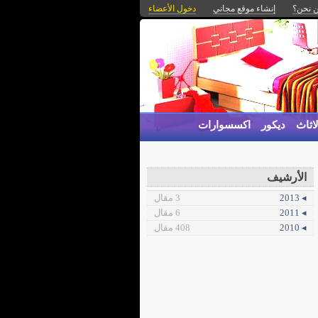
 نحن؟
إنشاء موقع مجاني
دخول الأعضاء
اثاث
ديكور
اكسسوارات
الأرشيف
◂ 2013
3 مقال
◂ 2011
6 مقال
◂ 2010
408 مقال