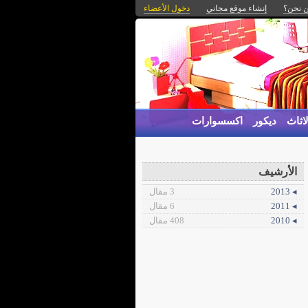
 نحن؟
إنشاء موقع مجاني
دخول الأعضاء
اثاث
ديكور
اكسسوارات
الأرشيف
◂ 2013
3 مقال
◂ 2011
6 مقال
◂ 2010
408 مقال