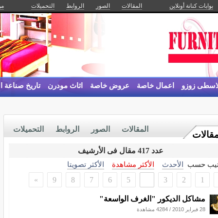
بوابات كنانة أونلاين
المقالات
الصور
الروابط
التحميلات
من
لاسطى زوزو
اعمال خاصة
عروض خاصة
اثاث مودرن
تاريخ صناعة ال
المقالات
الصور
الروابط
التحميلات
مقالات
عدد 417 مقال فى الأرشيف
تيب حسب
الأحدث
الأكثر مشاهدة
الأكثر تصويتا
»
9
8
7
6
5
4
3
2
1
مشاكل الديكور "الغرف الواسعة"
28 فبراير 2010
/
4284 مشاهدة