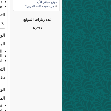
دوال 
موقع مجاني الآن!
»
طر
هل نسيت كلمة المرور؟
الت
عدد زيارات الموقع
🔧
6,293
الوحدة 3: تنس
الم
الت
الت
اس
الت
تطب
الوحدة 4: تنظي
الم
فرز
تصف