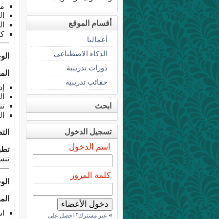
مقدم
ال
أقسام الموقع
الفرق
كي
أعمالنا
الذكاء الاصطناعي
الوحدة 
دورات تدريبية
الم
حقائب تدريبية
إد
ال
ابحث
تن
ال
تسجيل الدخول
الت
اسم الدخول
تطب
تنس
كلمة المرور
الوحدة 2: الصيغ
الم
اس
»
غير مشترك؟ احصل على