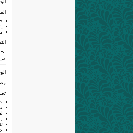
الوحدة 8: حما
الم
حم
إعد
مع
الت
🔧
من 
الوحدة 9: م
وصف
تصميم نظام el
جد
فو
لو
رس
تقا
حم