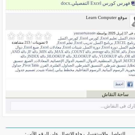
فهرس كورس Excel التفصيلي.docx
موقع Learn Computer
ل 2025 بواسطة
yasserhussein
exc
اكسل
تعليم Excel
كورس Excel
كورس اكسل
,
,
,
,
,
0 تصويتات / 213 مشاهدة
نامج EXCEL
برنامج اكسل
تدريب Excel
تعلم Excel
,
,
,
,
عليم اكسل
دورة Excel
دورة اكسل
شيتات Excel
معادلات Excel
صيغ Excel
دوال
,
,
,
,
,
,
Exce
دالة
SUM
دالة average
دالة COUNT
دالة MAX
دالة MIN
دالة IF
دالة AND
,
,
,
,
,
,
,
,
,
لة OR
دالة VLOOKUP
دالة XLOOKUP
دالة HLOOKUP
دالة INDEX
دالة
,
,
,
,
,
MATC
الدوال المنطقية
الدوال
النصية
الدوال الإحصائية
المعادلات
الصيغ
تنسيق
,
,
,
,
,
,
,
خلايا
تنسيق شرطي
التنسيق الشرطي
الجداول
الفلترة
الفرز
Pivot Table
جداول
,
,
,
,
,
,
,
حورية
الرسوم البيانية
الرسوم التفاعلية
مخطط بياني
إنشاء شيت
تصميم جدول
,
,
,
,
,
,
يت
احفظ
ساحة النقاش
رك فى النقاش...
للتواصل والاستفسار رجاء الاتصال على الرقم الآتي :