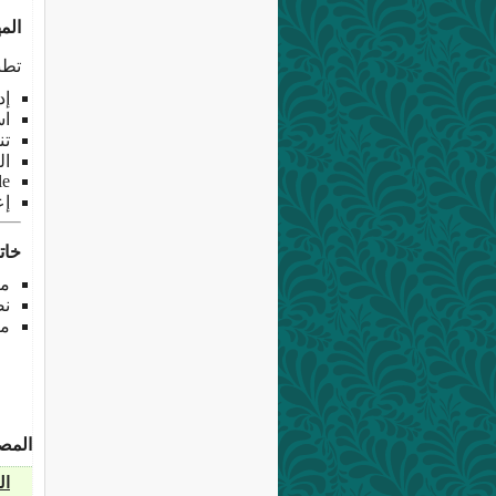
الم
تطب
إد
اس
ت
ال
le
إع
خات
مر
نص
مص
المص
ال