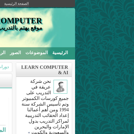
الصفحة الرئيسية
COMPUTER
موقع يهتم بالتدري
الرئيسية
الموضوعات
الصور
الر
دورات
LEARN COMPUTER
& AI
نحن شركة
عريقة في
التدريب على
جميع كورسات الكمبيوتر
وتم تأسيس الشركة سنة
1994 ومن أهم أعمالنا
إعداد الحقائب التدريبية
لمراكز التدريب بدول
الإمارات والبحرين
الم
والسعودية والكويت
»