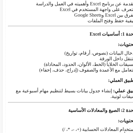
ة عن برنامج Excel وأهميته في العمل والدراسة
تعرف على واجهة المستخدم في Excel
 بين Excel وGoogle Sheets
فية حفظ وفتح الملفات
1: أساسيات
Excel
حتويات
:
خال البيانات (نصوص، أرقام، تواريخ)
تنقل داخل الورقة
سيقات الخلايا (الخط، الألوان، الحدود، المحاذاة)
تعامل مع الأعمدة والصفوف (إدراج، حذف، إخفاء)
طبيق العملي
:
يق عملي
:
إنشاء جدول بيانات بسيط لتنظيم مهام أسبوعية مع
يقات لونية.
 والمعادلات الأساسية
حتويات
:
تخدام المعادلات الحسابية (+، -، *، /)