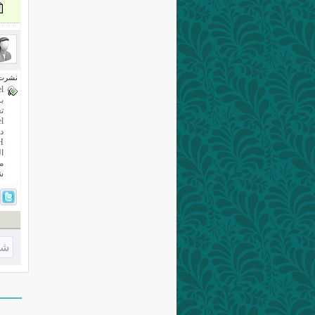
نشرت فى 17 إبري
el
بر
ت
l
دا
H
ال
م
ش
شا