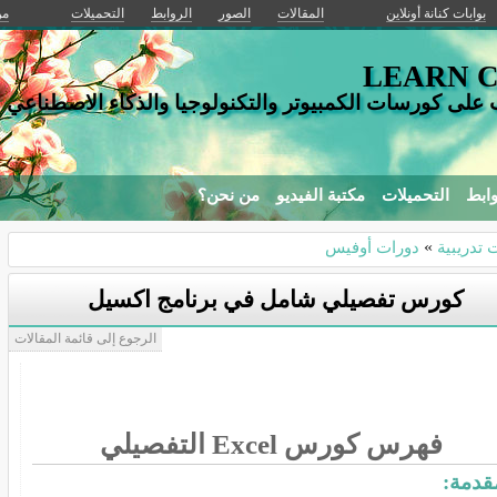
بوابات كنانة أونلاين
المقالات
الصور
الروابط
التحميلات
من
LEARN 
ب على كورسات الكمبيوتر والتكنولوجيا والذكاء الاصطناعي
وابط
التحميلات
مكتبة الفيديو
من نحن؟
 تدريبية
»
دورات أوفيس
كورس تفصيلي شامل في برنامج اكسيل
الرجوع إلى قائمة المقالات
فهرس كورس
Excel
التفصيلي
قدمة
: