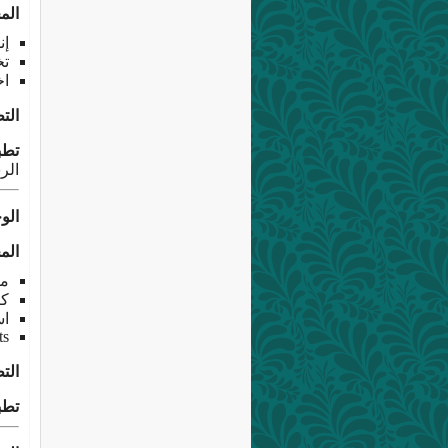
الم
إن
تخ
اخ
الت
تطب
الرس
الوحدة 7: تحلي
الم
ما هو
كيفية
اس
ts
الت
تطب