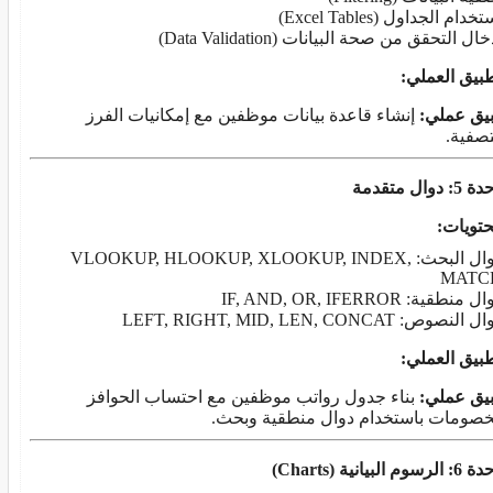
خدام الجداول (Excel Tables)
خال التحقق من صحة البيانات (Data Validation)
طبيق العملي
:
يق عملي
:
إنشاء قاعدة بيانات موظفين مع إمكانيات الفرز
تصفية.
 دوال متقدمة
حتويات
:
دوال البحث: VLOOKUP, HLOOKUP, XLOOKUP, INDEX,
MATC
 منطقية: IF, AND, OR, IFERROR
 النصوص: LEFT, RIGHT, MID, LEN, CONCAT
طبيق العملي
:
يق عملي
:
بناء جدول رواتب موظفين مع احتساب الحوافز
خصومات باستخدام دوال منطقية وبحث.
لرسوم البيانية
(Charts)