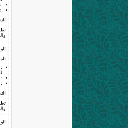
است
إد
الت
تطب
وال
الوحدة 5:
الم
H
دوال
دوال
الت
تطب
وال
الوحدة 6: ا