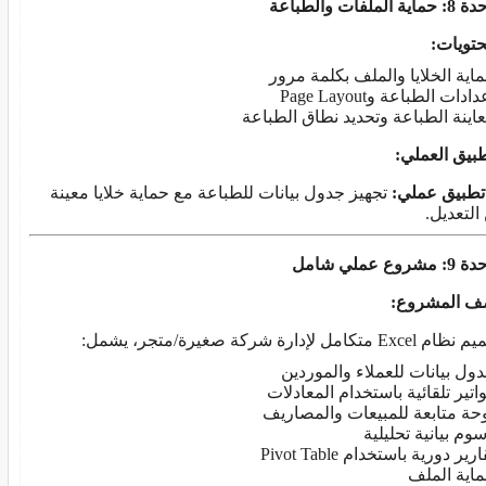
ية الملفات والطباعة
حتويات
:
اية الخلايا والملف بكلمة مرور
ادات الطباعة وPage Layout
اينة الطباعة وتحديد نطاق الطباعة
طبيق العملي
:
تطبيق عملي
:
تجهيز جدول بيانات للطباعة مع حماية خلايا معينة
التعديل.
شروع عملي شامل
 المشروع
:
Exc متكامل لإدارة شركة صغيرة/متجر، يشمل:
ول بيانات للعملاء والموردين
اتير تلقائية باستخدام المعادلات
حة متابعة للمبيعات والمصاريف
وم بيانية تحليلية
رير دورية باستخدام Pivot Table
اية الملف