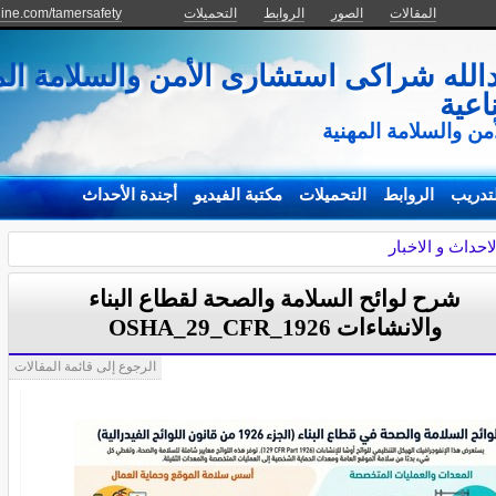
المقالات
الصور
الروابط
التحميلات
line.com/tamersafety
دالله شراكى استشارى الأمن والسلامة ال
اعية
من والسلامة المهنية
تدريب
الروابط
التحميلات
مكتبة الفيديو
أجندة الأحداث
لاحداث و الاخبار
شرح لوائح السلامة والصحة لقطاع البناء
والانشاءات OSHA_29_CFR_1926
الرجوع إلى قائمة المقالات