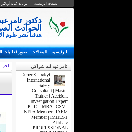
الصفحة الرئيسية
بوابات كنانة أونلاين
دكتور تامرعب
الحوادث الصن
هدفنا نشر علوم الأ
الرئيسية
المقالات
صور فعاليات ال
اخر ا
تامرعبدالله شراكى
Tamer Sharakyi
International
Safety
Consultant | Master
Trainer | Accident
Investigation Expert
Ph.D. | MBA | CSM |
NFPA Member | IAEM
Member | IMarEST
Affiliate
PROFESSIONAL