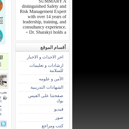
SUMMARY A
distinguished Safety and
Risk Management Expert
with over 14 years of
leadership, training, and
consultancy experience.
»
Dr. Sharakyi holds a
أقسام الموقع
اخر الاحداث و الاخبار
ال
ارشادات و تعليمات
للسلامة
الأمن و علومه
الشهادات التدريبية
نشرت فى 16 ديسم
صفحتنا على الفيس
ty
بوك
ال
م
فيديو
الع
#
صور
كتب ومراجع