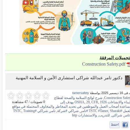
تحميلات المرفقة
Construction Safety.pdf
دكتور تامر عبدالله شراكى استشارى الأمن و السلامة المهنية
بر 2025 بواسطة
tamersafety
Construction Safe
شرح لوائح السلامة والصحة لقطاع
,
0 تصويتات / 47 مشاهدة
بناء والانشاءات OSHA
CFR
29
1926 يهدف إلى
,
,
,
ساعدة أصحاب العمل والموظفين في تحديد المخاطر والمخاوف المحتملة في مواقع
مل #TSTC #Tamer
Sharaki #تامر
شراكي #شركة
تامر
شراكي #TSTC
Training
,
,
,
,
,
تامر
شراكي
للتدريب
والاستشارات http
,
,
,
احفظ