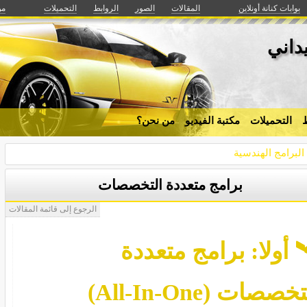
بوابات كنانة أونلاين
المقالات
الصور
الروابط
التحميلات
من
داني
ط
التحميلات
مكتبة الفيديو
من نحن؟
لبرامج الهندسية
برامج متعددة التخصصات
الرجوع إلى قائمة المقالات
️ أولا: برامج متعددة
خصصات (All-In-One)