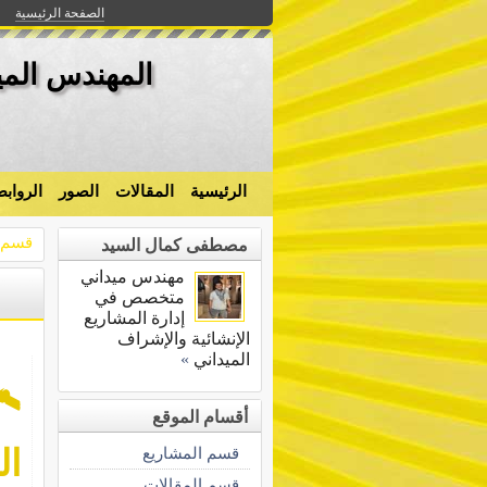
الصفحة الرئيسية
المهندس المي
الرئيسية
المقالات
الصور
الرواب
قسم ا
مصطفى كمال السيد
مهندس ميداني
متخصص في
إدارة المشاريع
الإنشائية والإشراف
الميداني
»
🛰
أقسام الموقع
قسم المشاريع
الت
قسم المقالات