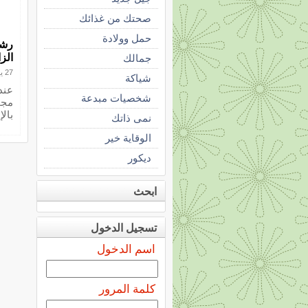
صحتك من غذائك
حمل وولادة
الزا
جمالك
27 يوليو 2012
شياكة
عند
شخصيات مبدعة
مجم
بال
نمى ذاتك
الوقاية خير
ديكور
ابحث
تسجيل الدخول
اسم الدخول
كلمة المرور