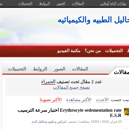
بوابات كنانة أونلاين
المقالات
الصور
الروابط
التحميلات
من
ليل الطبيه والكيميائيه
ط
التحميلات
من نحن؟
مكتبة الفيديو
المقالات
الصور
الروابط
التحميلات
مقالات
عدد 2 مقال تحت تصنيف
الحمراء
تصفح جميع المقالات
تيب حسب
الأحدث
الأكثر مشاهدة
الأكثر تصويتا
Erythrocyte sedementation rate اختبار سرعة الترسيب
E.S.R
23 فبراير 2010
/
10331 مشاهدة
/ تصنيف:
امراض وعلوم وتحاليل الدم