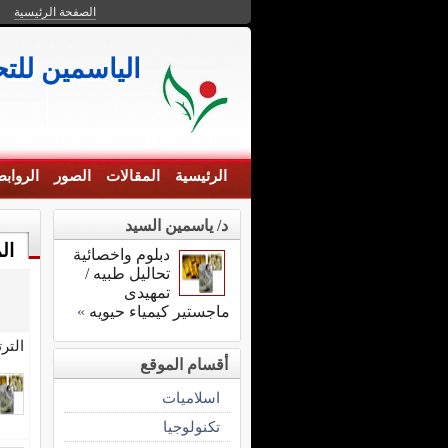
الصفحة الرئيسية
الياسمين للتحا
الرئيسية
المقالات
الصور
الرواب
د/ ياسمين السيد
ال
دبلوم واخصائية
تحاليل طبيه /
تمهيدى
ماجستير كيمياء حيويه
»
التر
أقسام الموقع
اسلاميات
تكنولوجيا