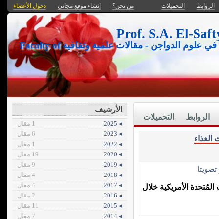
الروابط
التحميلات
من نحن؟
إنشاء موقع مجاني
دخول الأعضاء
كلية الزراعة جامعة عين شمس- موقع علمي متخصص في علوم الدواجن - مقالات علمية وثقافية Faculty of
الأرشيف
الروابط
التحميلات
◂ 2025
1 مقال
◂ 2023
6 مقال
 الغذاء
◂ 2022
1 مقال
◂ 2020
19 مقال
◂ 2019
9 مقال
 تصويتا
◂ 2018
4 مقال
◂ 2017
4 مقال
 المُتحدة الأمريكية خلال
◂ 2016
2 مقال
◂ 2015
11 مقال
◂ 2014
7 مقال