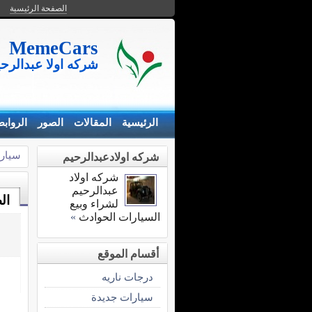
الصفحة الرئيسية
MemeCars
شركه اولا عبدالرح
الرئيسية
المقالات
الصور
الرواب
سيارا
شركه اولادعبدالرحيم
شركه اولاد
عبدالرحيم
ال
لشراء وبيع
السيارات الحوادث
»
أقسام الموقع
درجات ناريه
سيارات جديدة