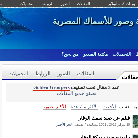
بوابات كنانة أونلاين
المقالات
الصور
الروابط
التحميلات
من
ة وصور للأسماك المصرية
ط
التحميلات
مكتبة الفيديو
من نحن؟
المقالات
الصور
الروابط
التحميلات
مقالات
عدد 3 مقال تحت تصنيف
Golden Groupers
تصفح جميع المقالات
تيب حسب
الأحدث
الأكثر مشاهدة
الأكثر تصويتا
فيلم عن صيد سمك الوقار
19 فبراير 2011
/
1501 مشاهدة
/ تصنيف:
البحر الأحمر
بالفيديو صيد سمكة الوقار