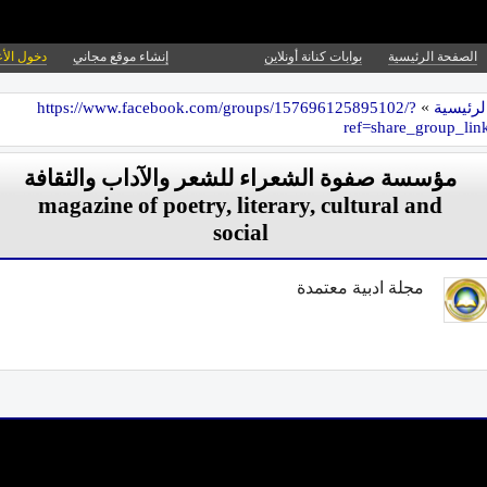
الصفحة الرئيسية
بوابات كنانة أونلاين
إنشاء موقع مجاني
دخول الأ
لرئيسية
»
https://www.facebook.com/groups/157696125895102/?
ref=share_group_lin
مؤسسة صفوة الشعراء للشعر والآداب والثقافة
magazine of poetry, literary, cultural and
social
مجلة ادبية معتمدة