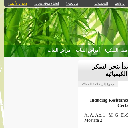
الروابط
التحميلات
من نحن؟
إنشاء موقع مجاني
دخول الأعضاء
صيل السكرية
أمراض النبات
أمراض النبات
أ بنجر السكر
كيميائية
الرجوع إلى قائمة المقالات
Inducing Resistance
Cert
A. A. Ata 1 ; M. G. El
Mostafa 2