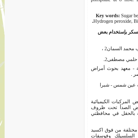
Key words:
Sugar be
.
Hydrogen peroxide, Bi
لسكر بإستخدام بعض
1.  معهد بحوث أمراض
مصر
2. عين شمس - شبرا
 المركبات الكيميائية
رض الصدأ تحت ظروف
ية بالحقل في محافظتي
 مختلفة من فوق اكسيد
 0.5 و 1%) وحامض السلسيلك وفوسفات